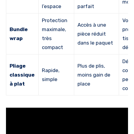
moy
l’espace
parfait
Protection
Voy
Accès à une
Bundle
maximale,
prol
pièce réduit
wrap
très
tiss
dans le paquet
compact
déli
Dépl
Pliage
Plus de plis,
Rapide,
cour
classique
moins gain de
simple
peu 
à plat
place
cont