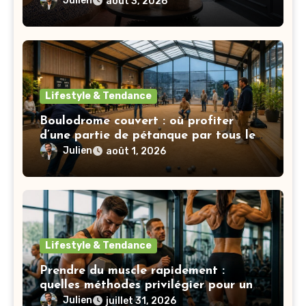
Julien
août 3, 2026
Lifestyle & Tendance
Boulodrome couvert : où profiter
d’une partie de pétanque par tous les
temps ?
Julien
août 1, 2026
Lifestyle & Tendance
Prendre du muscle rapidement :
quelles méthodes privilégier pour un
gain visible ?
Julien
juillet 31, 2026