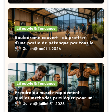
Lifestyle & Tendance
Boulodrome couvert : où profiter
d’une partie de pétanque par tous les
temps ?
Julien
août 1, 2026
Lifestyle & Tendance
Prendre du muscle rapidement :
quelles méthodes privilégier pour un
gain visible ?
Julien
juillet 31, 2026