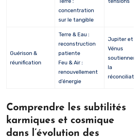
Terre :
tensions
concentration
sur le tangible
Terre & Eau :
Jupiter et
reconstruction
Vénus
Guérison &
patiente
soutiennent
réunification
Feu & Air :
la
renouvellement
réconciliatio
d’énergie
Comprendre les subtilités
karmiques et cosmique
dans l’évolution des